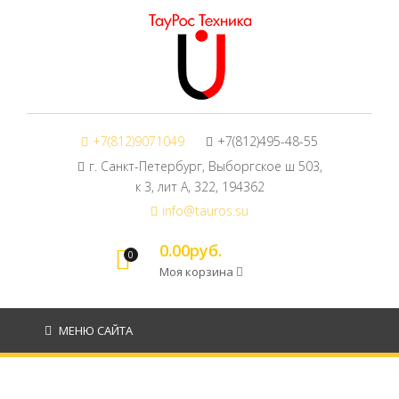
+7(812)9071049
+7(812)495-48-55
г. Санкт-Петербург, Выборгское ш 503,
к 3, лит А, 322, 194362
info@tauros.su
0.00руб.
0
Моя корзина
МЕНЮ САЙТА