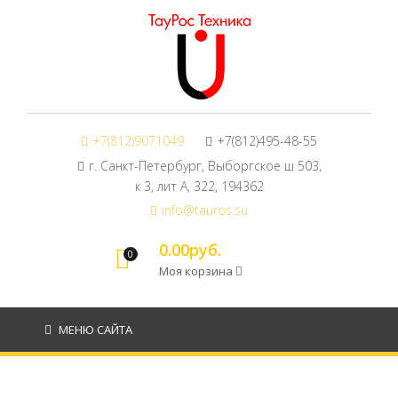
+7(812)9071049
+7(812)495-48-55
г. Санкт-Петербург, Выборгское ш 503,
к 3, лит А, 322, 194362
info@tauros.su
0.00руб.
0
Моя корзина
МЕНЮ САЙТА