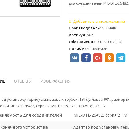
для соединителей MIL-DTL-26482, 
Производитель
:
GLENAIR
Артикул
:
562
Обозначение
:
310AJ001Z110
Наличие
:
В наличии
ИЕ
ОТЗЫВЫ
ИЗОБРАЖЕНИЯ
под установку термоусаживаемых трубок (ТУТ), угловой 90°, размер 
лей MIL-DTL-26482, серия 2; MIL-DTL-83723, серия 3; EN2997
еняемость для соединителей
MIL-DTL-26482, серия 2 , MI
оконечного устройства
Адаптер под установку те