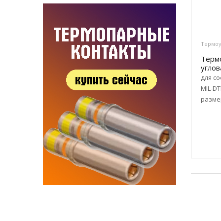
Термоу
Терм
углов
для со
MIL-DT
размер