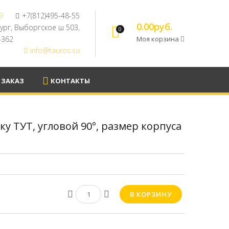
9
+7(812)495-48-55
0.00руб.
бург, Выборгское ш 503,
0
94362
Моя корзина
info@tauros.su
 ЗАКАЗ
КОНТАКТЫ
у ТУТ, угловой 90°, размер корпуса