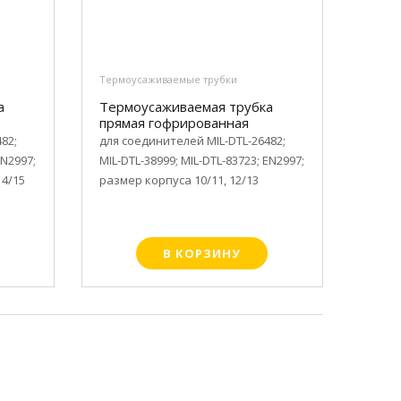
Термоусаживаемые трубки
а
Термоусаживаемая трубка
прямая гофрированная
82;
для соединителей MIL-DTL-26482;
EN2997;
MIL-DTL-38999; MIL-DTL-83723; EN2997;
14/15
размер корпуса 10/11, 12/13
В КОРЗИНУ