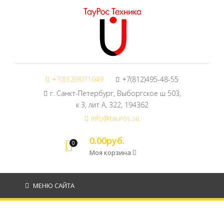
+7(812)9071049
+7(812)495-48-55
г. Санкт-Петербург, Выборгское ш 503,
к 3, лит А, 322, 194362
info@tauros.su
0.00руб.
0
Моя корзина
МЕНЮ САЙТА