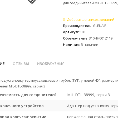
для соединителей MIL-DTL-38999,
Производитель
:
GLENAIR
Артикул
:
528
Обозначение
:
310HH001Z119
Наличие
:
В наличии
ИЕ
ОТЗЫВЫ
ИЗОБРАЖЕНИЯ
под установку термоусаживаемых трубок (ТУТ), угловой 45°, размер 
лей MIL-DTL-38999, серия 3
еняемость для соединителей
MIL-DTL-38999, серия 3
оконечного устройства
Адаптер под установку те
риал корпуса/покрытие
нержавеющая сталь/пассив