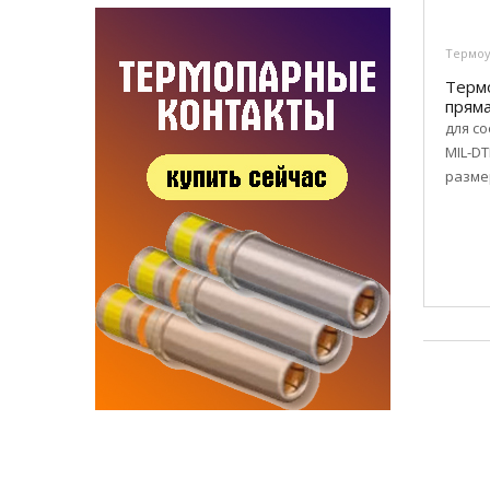
Термоу
Терм
прям
для со
MIL-DT
размер