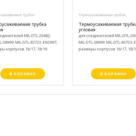
саживаемые трубки
Термоусаживаемые трубки
оусаживаемая трубка
Термоусаживаемая трубк
ая
угловая
единителей MIL-DTL-26482;
для соединителей MIL-DTL-264
L-38999; MIL-DTL-83723; EN2997;
MIL-DTL-38999; MIL-DTL-83723; 
ы корпусов 16/17, 18/19
размеры корпусов 16/17, 18/
В КОРЗИНУ
В КОРЗИНУ