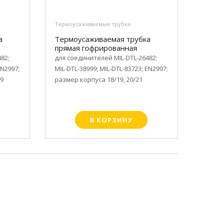
Термоусаживаемые трубки
а
Термоусаживаемая трубка
прямая гофрированная
82;
для соединителей MIL-DTL-26482;
EN2997;
MIL-DTL-38999; MIL-DTL-83723; EN2997;
19
размер корпуса 18/19, 20/21
В КОРЗИНУ