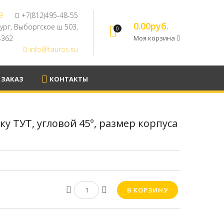
9
+7(812)495-48-55
0.00руб.
бург, Выборгское ш 503,
0
94362
Моя корзина
info@tauros.su
 ЗАКАЗ
КОНТАКТЫ
у ТУТ, угловой 45°, размер корпуса