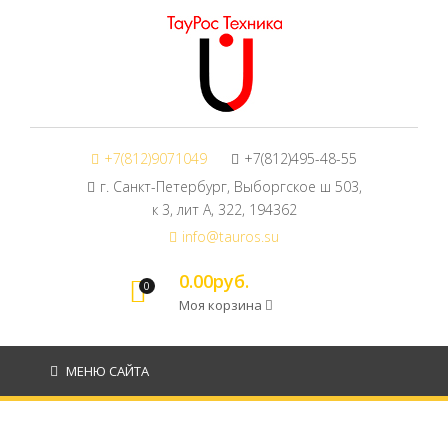
+7(812)9071049
+7(812)495-48-55
г. Санкт-Петербург, Выборгское ш 503,
к 3, лит А, 322, 194362
info@tauros.su
0.00руб.
0
Моя корзина
МЕНЮ САЙТА