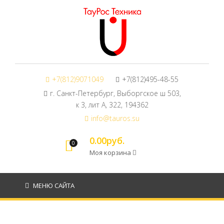
+7(812)9071049
+7(812)495-48-55
г. Санкт-Петербург, Выборгское ш 503,
к 3, лит А, 322, 194362
info@tauros.su
0.00руб.
0
Моя корзина
МЕНЮ САЙТА