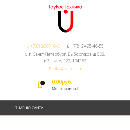
+7(812)9071049
+7(812)495-48-55
г. Санкт-Петербург, Выборгское ш 503,
к 3, лит А, 322, 194362
info@tauros.su
0.00руб.
0
Моя корзина
МЕНЮ САЙТА