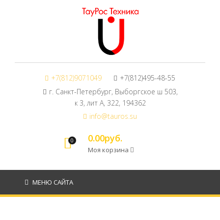
+7(812)9071049
+7(812)495-48-55
г. Санкт-Петербург, Выборгское ш 503,
к 3, лит А, 322, 194362
info@tauros.su
0.00руб.
0
Моя корзина
МЕНЮ САЙТА