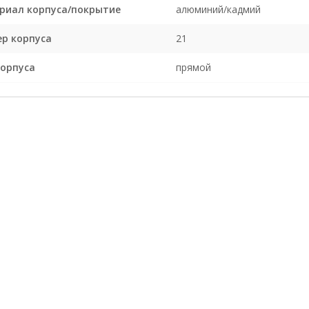
риал корпуса/покрытие
алюминий/кадмий
ер корпуса
21
корпуса
прямой