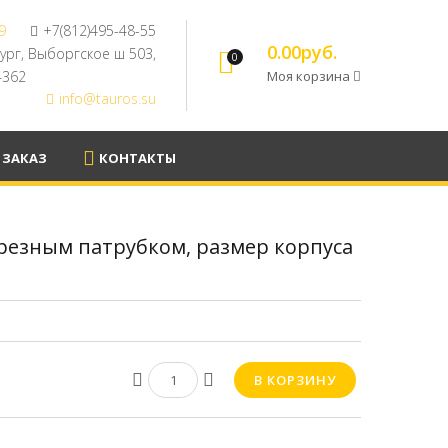
9
+7(812)495-48-55
0.00руб.
бург, Выборгское ш 503,
0
94362
Моя корзина
info@tauros.su
 ЗАКАЗ
КОНТАКТЫ
зрезным патрубком, размер корпуса