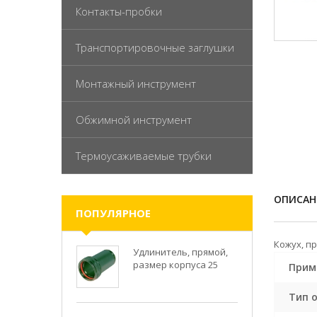
Контакты-пробки
Транспортировочные заглушки
Монтажный инструмент
Обжимной инструмент
Термоусаживаемые трубки
ОПИСАН
ПОПУЛЯРНОЕ
Кожух, п
Удлинитель, прямой,
размер корпуса 25
Прим
Тип 