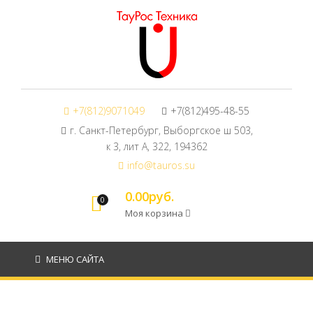
+7(812)9071049
+7(812)495-48-55
г. Санкт-Петербург, Выборгское ш 503,
к 3, лит А, 322, 194362
info@tauros.su
0.00руб.
0
Моя корзина
МЕНЮ САЙТА